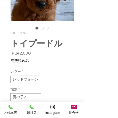
SKU： 2746
トイプードル
価
￥242,000
格
消費税込み
カラー
*
レッドフォーン
性別
*
男の子♂
生年月日
*
札幌本店
旭川店
Instagram
問合せ
2026/05/03生まれ