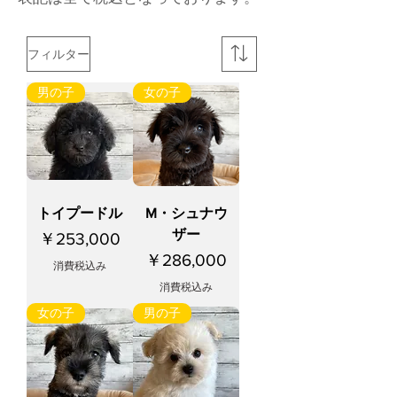
フィルター
男の子
女の子
トイプードル
M・シュナウ
ザー
価格
￥253,000
価格
￥286,000
消費税込み
消費税込み
女の子
男の子