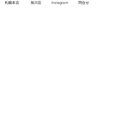
男の子
男の子
札幌本店
旭川店
Instagram
問合せ
シーズー
トイプードル
家族が決まり
価格
￥253,000
ました！
消費税込み
女の子
女の子
トイプードル
MIX(父マルチ
家族が決まり
ーズ×母トイ
ました！
プードル）
家族が決まり