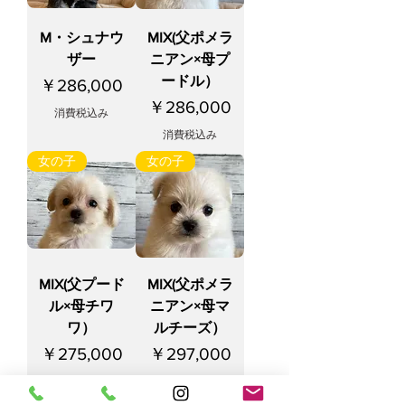
M・シュナウ
MIX(父ポメラ
ザー
ニアン×母プ
ードル）
価格
￥286,000
価格
￥286,000
消費税込み
消費税込み
女の子
女の子
MIX(父プード
MIX(父ポメラ
ル×母チワ
ニアン×母マ
ワ）
ルチーズ）
価格
価格
￥275,000
￥297,000
消費税込み
消費税込み